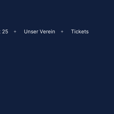
t 25
Unser Verein
Tickets
Menü
Menü
öffnen
öffnen