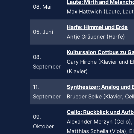
Laut
e: Mirth and Melanch
08. Mai
Max Hattwich (Laute, Lau
Harfe: Himmel und Erde
05. Juni
Antje Gräupner (Harfe)
Kultursalon Cottbus zu Ga
08.
Gary Hirche (Klavier und El
September
(Klavier)
11.
Synthesizer: Analog und 
September
Brueder Selke (Klavier, Cel
Cello: Rückblick und Auf
09.
Alexander Merzyn (Cello), 
Oktober
Matthias Schella (Viola), E