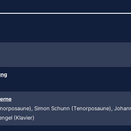
ung
derne
Tenorposaune), Simon Schunn (Tenorposaune), Johan
ngel (Klavier)