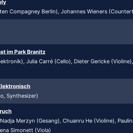
oly
tten Compagney Berlin), Johannes Wieners (Counter
st im Park Branitz
ektronik), Julia Carré (Cello), Dieter Gericke (Violine)
Elektronisch
lo, Synthesizer)
bruch
Nadja Merzyn (Gesang), Chuanru He (Violine), Paulina
lena Simonett (Viola)