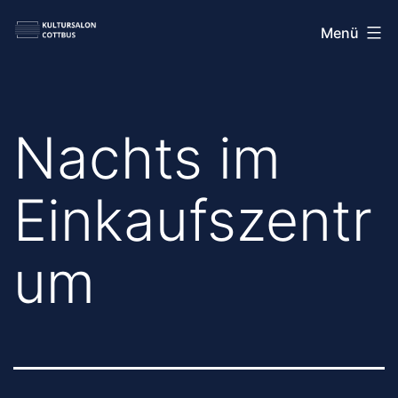
Zum
Kultursalon
Menü
Inhalt
Cottbus
springen
Nachts im
Einkaufszentr
um