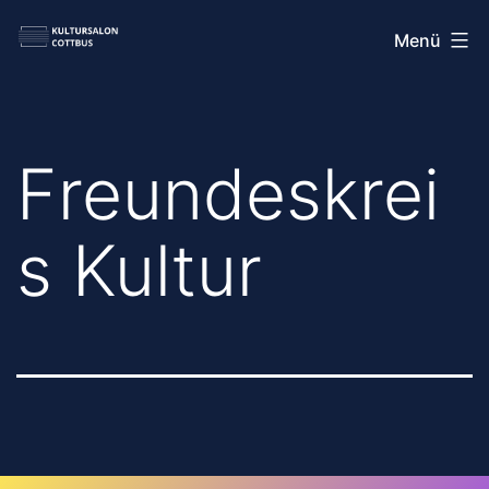
Zum
Kultursalon
Menü
Inhalt
Cottbus
springen
Freundeskrei
s Kultur